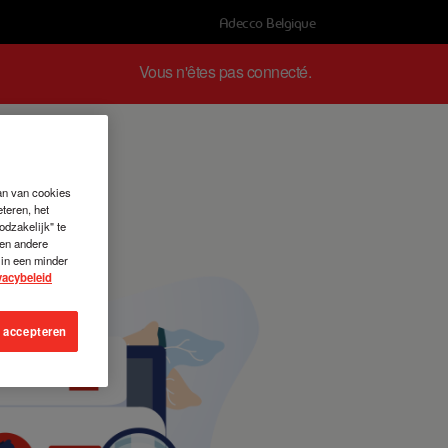
Adecco Belgique
Vous n'êtes pas connecté.
aan van cookies
eteren, het
odzakelijk" te
een andere
 in een minder
vacybeleid
s accepteren