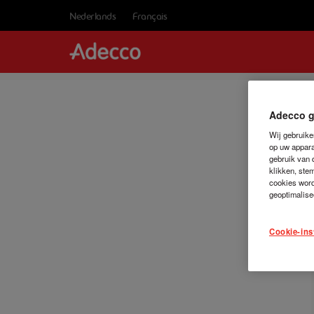
Nederlands
Français
Adecco g
Wij gebruike
op uw apparaa
gebruik van 
klikken, ste
cookies word
geoptimalise
Cookie-ins