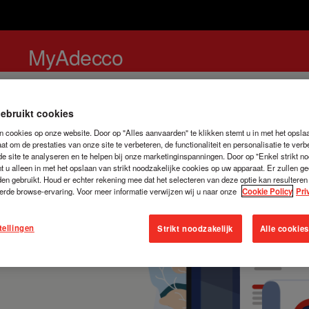
MyAdecco
ebruikt cookies
n cookies op onze website. Door op "Alles aanvaarden" te klikken stemt u in met het opsl
t om de prestaties van onze site te verbeteren, de functionaliteit en personalisatie te verb
de site te analyseren en te helpen bij onze marketinginspanningen. Door op "Enkel strikt no
mt u alleen in met het opslaan van strikt noodzakelijke cookies op uw apparaat. Er zullen g
en gebruikt. Houd er echter rekening mee dat het selecteren van deze optie kan resulteren
erde browse-ervaring. Voor meer informatie verwijzen wij u naar onze
Cookie Policy
Pri
tellingen
Strikt noodzakelijk
Alle cookie